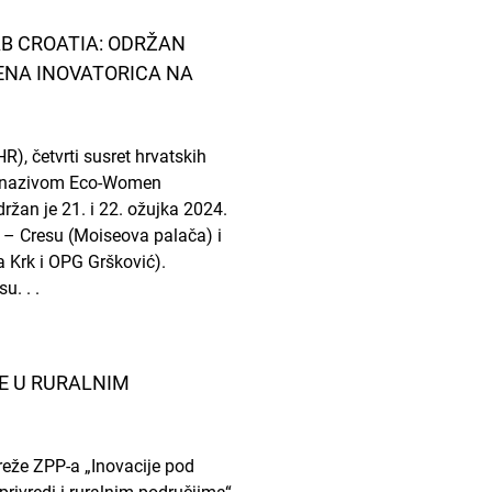
AB CROATIA: ODRŽAN
ENA INOVATORICA NA
R), četvrti susret hrvatskih
d nazivom Eco-Women
ržan je 21. i 22. ožujka 2024.
 – Cresu (Moiseova palača) i
a Krk i OPG Gršković).
u. . .
E U RURALNIM
eže ZPP-a „Inovacije pod