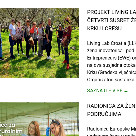
PROJEKT LIVING L
ČETVRTI SUSRET Ž
KRKU I CRESU
Living Lab Croatia (LLH
žena inovatorica, po
Entrepreneurs (EWE) od
na dva susjedna otoka
Krku (Gradska vijećnic
Organizatori sastanka s
SAZNAJTE VIŠE →
RADIONICA ZA ŽEN
PODRUČJIMA
Radionica Europske Mr