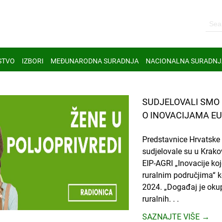
STVO
IZBORI
MEĐUNARODNA SURADNJA
NACIONALNA SURADNJ
SUDJELOVALI SMO 
O INOVACIJAMA EU
Predstavnice Hrvatske
sudjelovale su u Krak
EIP-AGRI „Inovacije koj
ruralnim područjima“ ko
2024. „Događaj je okupi
ruralnih. . .
SAZNAJTE VIŠE →