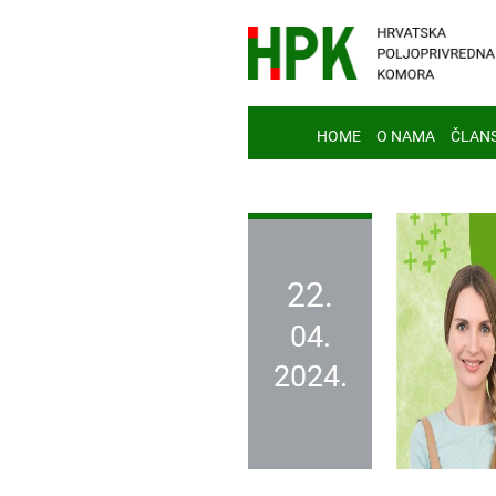
HOME
O NAMA
ČLAN
22.
04.
2024.