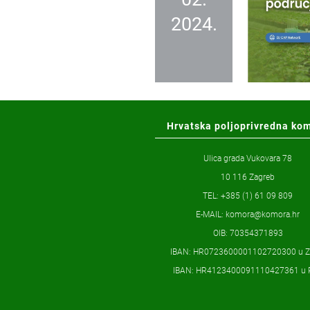
2024.
Hrvatska poljoprivredna ko
Ulica grada Vukovara 78
10 116 Zagreb
TEL: +385 (1) 61 09 809
E-MAIL:
komora@komora.hr
OIB: 70354371893
IBAN: HR0723600001102720300 u 
IBAN: HR4123400091110427361 u 