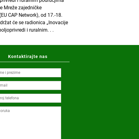
rivredi i ruralnim područjima“
ke Mreže zajedničke
 (EU CAP Network), od 17.-18.
držat će se radionica „Inovacije
joprivredi i ruralnim. . .
Kontaktirajte nas