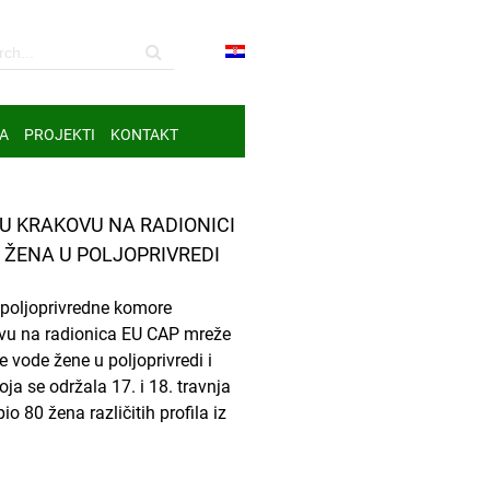
A
PROJEKTI
KONTAKT
U KRAKOVU NA RADIONICI
 ŽENA U POLJOPRIVREDI
 poljoprivredne komore
ovu na radionica EU CAP mreže
e vode žene u poljoprivredi i
ja se održala 17. i 18. travnja
o 80 žena različitih profila iz