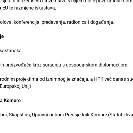
ta u inozemstvu i tuzemstvu s ciljem bolje povezanosti doma
a EU te razmjene iskustava,
va, konferencija, predavanja, radionica i događanja.
je
astanaka,
proizvođača kroz suradnju s gospodarskom diplomacijom,
m projektima od iznimnog je značaja, a HPK već danas sudje
Europskoj Uniji
ela Komore
 Skupština, Upravni odbor i Predsjednik Komore (Statut Hrvat