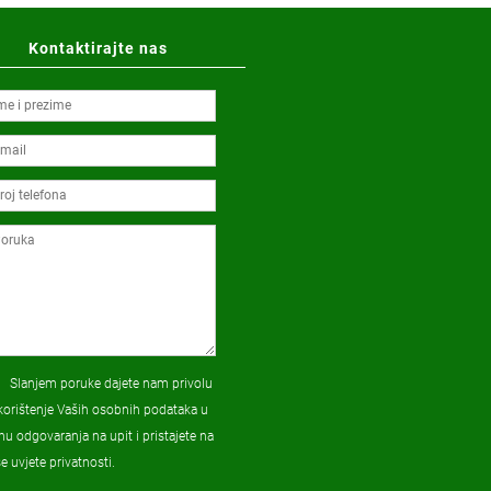
Kontaktirajte nas
Slanjem poruke dajete nam privolu
korištenje Vaših osobnih podataka u
hu odgovaranja na upit i pristajete na
še
uvjete privatnosti
.