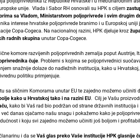
ja poljoprivrednika iz Republike Hrvatske i u međunarodnim aso
Europske unije. Vlada i Sabor RH osnovali su HPK s ciljem
zastu
orima sa Vladom, Ministarstvom poljoprivrede i svim drugim dr
nika interese hrvatske poljoprivrede branimo i u Europskoj uniji 
acije Copa-Cogeca. Na nacionalnoj razini, HPK djeluje kroz
župa
kih radnih skupina
unutar Copa-Cogece.
ne komore razvijenih poljoprivrednih zemalja poput Austrije, Ita
joprivrednika čuje
. Problemi s kojima se poljoprivrednici suoča
jem snažnije dolaze do nadležnih institucija, kako u Hrvatskoj, t
ivrednu politiku primjenjuje.
u sa sličnim Komorama unutar EU te zajedno možemo učiniti 
bolje kako u Hrvatskoj tako i na razini EU
. Cilj je Vašu proizvod
aču,
kako bi Vaš rad bio podržan od strane državnih institucija i
a već danas ojačamo našu snagu i pokažemo kako je poljoprivr
ćnost i koju svi zajedno možemo učiniti još boljom i profitabi
članarinu i da se
Vaš glas preko Vaše institucije HPK glasnije ču