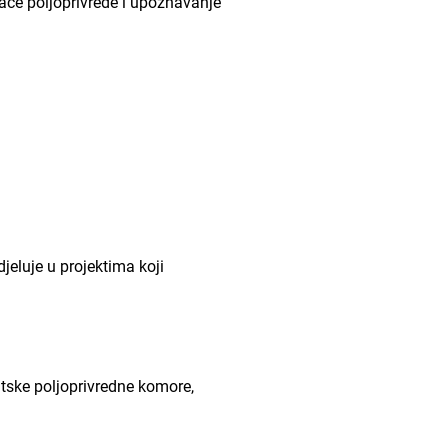
će poljoprivrede i upoznavanje
luje u projektima koji
ske poljoprivredne komore,