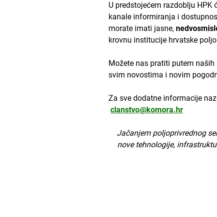
U predstojećem razdoblju HPK će
kanale informiranja i dostupnost
morate imati jasne,
nedvosmisle
krovnu institucije hrvatske poljo
Možete nas pratiti putem naših 
svim novostima i novim pogod
Za sve dodatne informacije nazo
clanstvo@komora.hr
Jačanjem poljoprivrednog sekt
nove tehnologije, infrastruktu