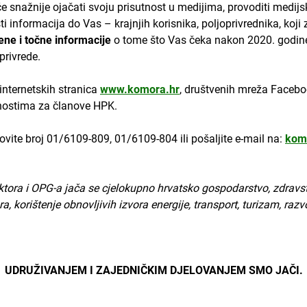
 snažnije ojačati svoju prisutnost u medijima, provoditi medijs
i informacija do Vas – krajnjih korisnika, poljoprivrednika, koji
ne i točne informacije
o tome što Vas čeka nakon 2020. godine
privrede.
internetskih stranica
www.komora.hr
, društvenih mreža Faceboo
nostima za članove HPK.
vite broj 01/6109-809, 01/6109-804 ili pošaljite e-mail na:
kom
ora i OPG-a jača se cjelokupno hrvatsko gospodarstvo, zdravstvo
ra, korištenje obnovljivih izvora energije, transport, turizam, razv
UDRUŽIVANJEM I ZAJEDNIČKIM DJELOVANJEM SMO JAČI.