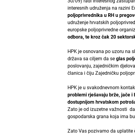
30/09) radi interesnog zastupan
interesnih udruženja na razini 
poljoprivrednika u RH u pregov
udruženje hrvatskih poljoprivred
europske poljoprivredne organiz
odbora, te kroz čak 20 sektors
HPK je osnovana po uzoru na slič
država sa ciljem da se
glas pol
poslovanju, zajedničkim djelovan
članica i čiju Zajedničku poljopr
HPK je u svakodnevnom kontakt
problemi rješavaju brže, jače i 
dostupnijom hrvatskom potroš
Zato je od izuzetne važnosti d
gospodarska grana koja ima budu
Zato Vas pozivamo da uplatite 