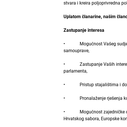
stvara i kreira poljoprivredna pol
Uplatom članarine, našim član
Zastupanje interesa
• Mogućnost Vašeg sudjelovanja
samouprave,
• Zastupanje Vaših interesa i
parlamenta,
• Pristup stajalištima i dok
• Pronalaženje rješenja koja 
• Mogućnost zajedničke organiz
Hrvatskog sabora, Europske kom