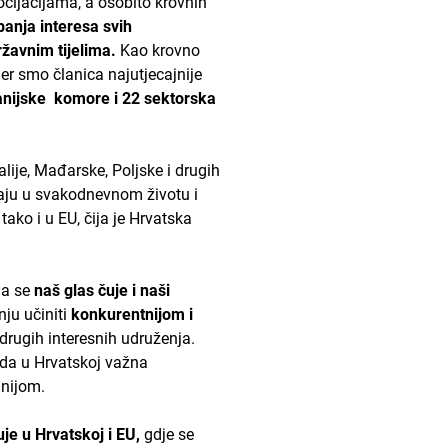
cijacijama, a osobito krovnih
panja interesa svih
žavnim tijelima.
Kao krovno
jer smo članica najutjecajnije
nijske komore i 22 sektorska
lije, Mađarske, Poljske i drugih
vaju u svakodnevnom životu i
ako i u EU, čija je Hrvatska
da se
naš glas čuje i naši
nju učiniti
konkurentnijom i
 drugih interesnih udruženja.
eda u Hrvatskoj važna
lnijom.
je u Hrvatskoj i EU,
gdje se