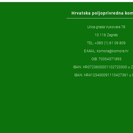
Hrvatska poljoprivredna ko
Ulica grada Vukovara 78
10 116 Zagreb
TEL: +385 (1) 61 09 809
E-MAIL:
komora@komora.hr
OIB: 70354371893
IBAN: HR0723600001102720300 u 
IBAN: HR4123400091110427361 u 