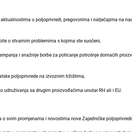
ualnostima u poljoprivredi, pregovorima i natječajima na nac
o stvarnim problemima s kojima ste suočeni,
ja i snažnije borbe za poticanje potrošnje domaćih proizvo
e poljoprivrede na izvoznim tržištima,
druživanja sa drugim proizvođačima unutar RH ali i EU.
svim promjenama i novostima nove Zajedničke poljoprivredne