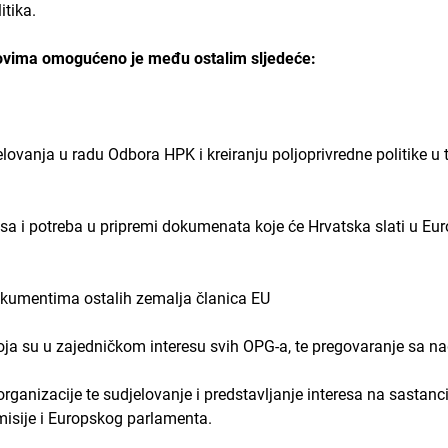
itika.
ovima omogućeno je među ostalim sljedeće:
 u radu Odbora HPK i kreiranju poljoprivredne politike u tij
 potreba u pripremi dokumenata koje će Hrvatska slati u Euro
umentima ostalih zemalja članica EU
su u zajedničkom interesu svih OPG-a, te pregovaranje sa na
acije te sudjelovanje i predstavljanje interesa na sastancim
isije i Europskog parlamenta.