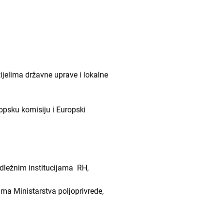
elima državne uprave i lokalne
psku komisiju i Europski
dležnim institucijama RH,
a Ministarstva poljoprivrede,