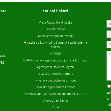
mora
Korisni linkovi
Vlada Republike Hrvatske
Hrvatski Sabor
Ministarstvo poljoprivrede
Hrvatska poljoprivredno-šumarska savjetodavna
služba
APPRRR
ZABA
HAPIH Hrvatska agencija za poljoprivredu i hranu
PBZ
Agronomski fakultet Zagreb
Hrvatska obrtnička komora
Hrvatska gospodarska komora
Hrvatska agronomska komora
za 
Hrvatska udruga mladih poljoprivrednika AGRO
svr
Agrodox aplikacija
na
CEJA