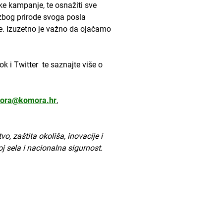
ke kampanje, te osnažiti sve
 zbog prirode svoga posla
. Izuzetno je važno da ojačamo
k i Twitter te saznajte više o
ora@komora.hr
,
, zaštita okoliša, inovacije i
oj sela i nacionalna sigurnost.