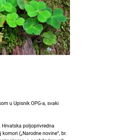
som u Upisnik OPG-a, svaki
. Hrvatska poljoprivredna
 komori („Narodne novine“, br.