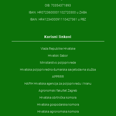
OIB: 70354371893
IBAN: HR0723600001102720300 u ZABA
IBAN: HR4123400091110427361 u PBZ
Korisni linkovi
Vlada Republike Hrvatske
Hrvatski Sabor
Ministarstvo poljoprivrede
Hrvatska poljoprivredno-šumarska savjetodavna služba
APPRRR
HAPIH Hrvatska agencija za poljoprivredu i hranu
Agronomski fakultet Zagreb
Hrvatska obrtnička komora
Hrvatska gospodarska komora
Hrvatska agronomska komora