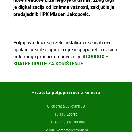
nove trendove brže nego je to danas. Zbog toga
je digitalizacija od iznimne važnosti, zaključio je
predsjednik HPK Mladen Jakopović.
Poljoprivrednici koji žele instalirati i koristiti ovu
aplikaciju kratke upute o njezinoj upotrebi i načinu
rada mogu pronaći na poveznici:
AGRODOX –
KRATKE UPUTE ZA KORIŠTENJE
Hrvatska poljoprivredna komora
Ulica grada Vukovara 78
10 116 Zagreb
TEL: +385 (1) 61 09 809
E-MAIL:
komora@komora.hr