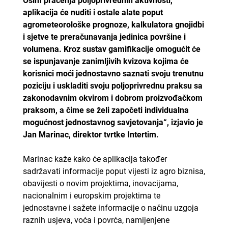
Osim praćenja poljoprivrednih aktivnosti,
aplikacija će nuditi i ostale alate poput
agrometeorološke prognoze, kalkulatora gnojidbi
i sjetve te preračunavanja jedinica površine i
volumena. Kroz sustav gamifikacije omogućit će
se ispunjavanje zanimljivih kvizova kojima će
korisnici moći jednostavno saznati svoju trenutnu
poziciju i uskladiti svoju poljoprivrednu praksu sa
zakonodavnim okvirom i dobrom proizvođačkom
praksom, a čime se želi započeti individualna
mogućnost jednostavnog savjetovanja“, izjavio je
Jan Marinac, direktor tvrtke Intertim.
Marinac kaže kako će aplikacija također
sadržavati informacije poput vijesti iz agro biznisa,
obavijesti o novim projektima, inovacijama,
nacionalnim i europskim projektima te
jednostavne i sažete informacije o načinu uzgoja
raznih usjeva, voća i povrća, namijenjene