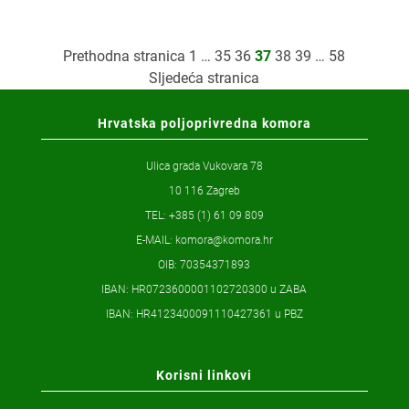
Posts
Prethodna stranica
1
…
35
36
37
38
39
…
58
Sljedeća stranica
navigation
Hrvatska poljoprivredna komora
Ulica grada Vukovara 78
10 116 Zagreb
TEL: +385 (1) 61 09 809
E-MAIL:
komora@komora.hr
OIB: 70354371893
IBAN: HR0723600001102720300 u ZABA
IBAN: HR4123400091110427361 u PBZ
Korisni linkovi