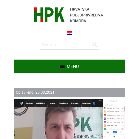
MENU
Objavljeno:
25.
03.
2021.