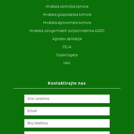
Hrvatska obrtnička komora
Hrvatska gospodarska komora
Hrvatska agronomska komora
Hrvatska udruga mladih poljoprivrednika AGRO
Agrodox aplikacija
CEJA
Copa-Cogeca
HAK
Kontaktirajte nas