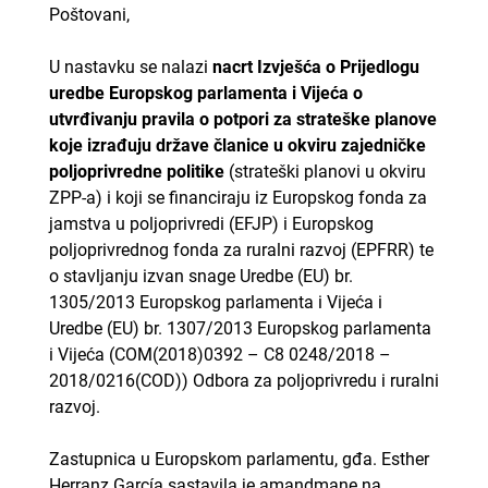
Poštovani,
U nastavku se nalazi
nacrt Izvješća o Prijedlogu
uredbe Europskog parlamenta i Vijeća o
utvrđivanju pravila o potpori za strateške planove
koje izrađuju države članice u okviru zajedničke
poljoprivredne politike
(strateški planovi u okviru
ZPP-a) i koji se financiraju iz Europskog fonda za
jamstva u poljoprivredi (EFJP) i Europskog
poljoprivrednog fonda za ruralni razvoj (EPFRR) te
o stavljanju izvan snage Uredbe (EU) br.
1305/2013 Europskog parlamenta i Vijeća i
Uredbe (EU) br. 1307/2013 Europskog parlamenta
i Vijeća (COM(2018)0392 – C8 0248/2018 –
2018/0216(COD)) Odbora za poljoprivredu i ruralni
razvoj.
Zastupnica u Europskom parlamentu, gđa. Esther
Herranz García sastavila je amandmane na