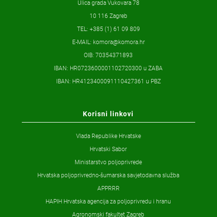
Ulica grada Vukovara 78
10 116 Zagreb
TEL: +385 (1) 61 09 809
E-MAIL:
komora@komora.hr
OIB: 70354371893
IBAN: HR0723600001102720300 u ZABA
IBAN: HR4123400091110427361 u PBZ
Korisni linkovi
Vlada Republike Hrvatske
Hrvatski Sabor
Ministarstvo poljoprivrede
Hrvatska poljoprivredno-šumarska savjetodavna služba
APPRRR
HAPIH Hrvatska agencija za poljoprivredu i hranu
Agronomski fakultet Zagreb