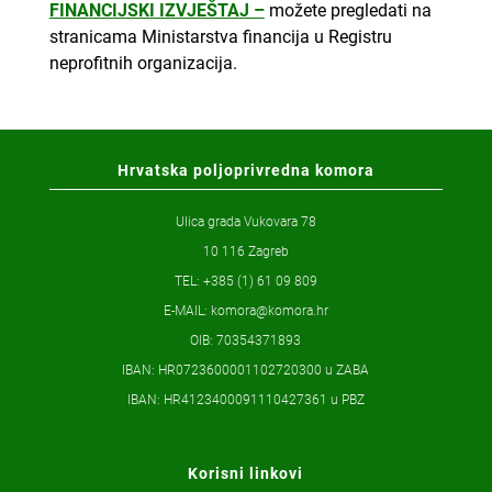
FINANCIJSKI IZVJEŠTAJ –
možete pregledati na
stranicama Ministarstva financija u Registru
neprofitnih organizacija.
Hrvatska poljoprivredna komora
Ulica grada Vukovara 78
10 116 Zagreb
TEL: +385 (1) 61 09 809
E-MAIL:
komora@komora.hr
OIB: 70354371893
IBAN: HR0723600001102720300 u ZABA
IBAN: HR4123400091110427361 u PBZ
Korisni linkovi