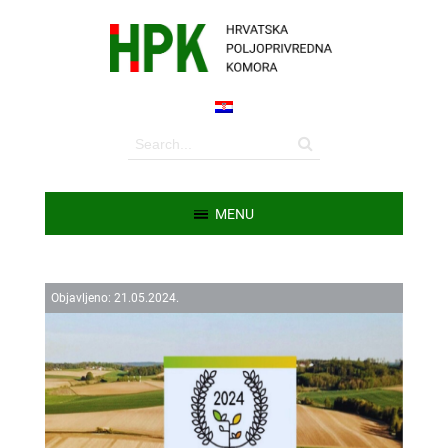
MENU
Objavljeno:
21.
05.
2024.