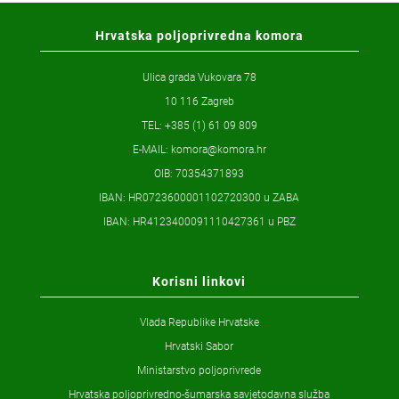
Hrvatska poljoprivredna komora
Ulica grada Vukovara 78
10 116 Zagreb
TEL: +385 (1) 61 09 809
E-MAIL:
komora@komora.hr
OIB: 70354371893
IBAN: HR0723600001102720300 u ZABA
IBAN: HR4123400091110427361 u PBZ
Korisni linkovi
Vlada Republike Hrvatske
Hrvatski Sabor
Ministarstvo poljoprivrede
Hrvatska poljoprivredno-šumarska savjetodavna služba