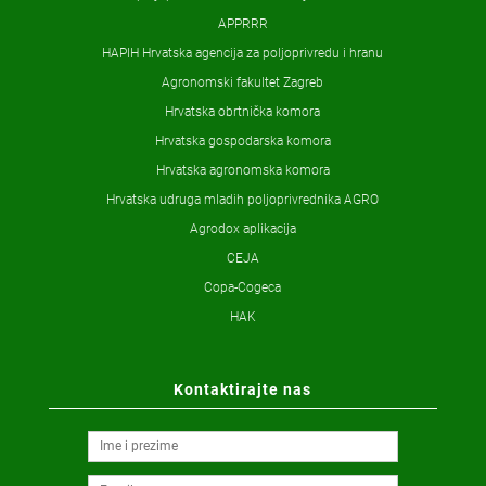
APPRRR
HAPIH Hrvatska agencija za poljoprivredu i hranu
Agronomski fakultet Zagreb
Hrvatska obrtnička komora
Hrvatska gospodarska komora
Hrvatska agronomska komora
Hrvatska udruga mladih poljoprivrednika AGRO
Agrodox aplikacija
CEJA
Copa-Cogeca
HAK
Kontaktirajte nas