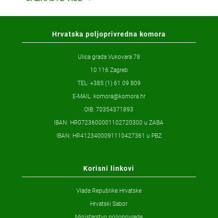
Hrvatska poljoprivredna komora
Ulica grada Vukovara 78
10 116 Zagreb
TEL: +385 (1) 61 09 809
E-MAIL:
komora@komora.hr
OIB: 70354371893
IBAN: HR0723600001102720300 u ZABA
IBAN: HR4123400091110427361 u PBZ
Korisni linkovi
Vlada Republike Hrvatske
Hrvatski Sabor
Ministarstvo poljoprivrede