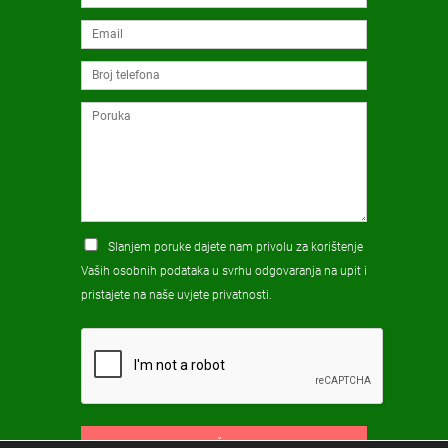
Slanjem poruke dajete nam privolu za korištenje
Vaših osobnih podataka u svrhu odgovaranja na upit i
pristajete na naše
uvjete privatnosti
.
POŠALJI