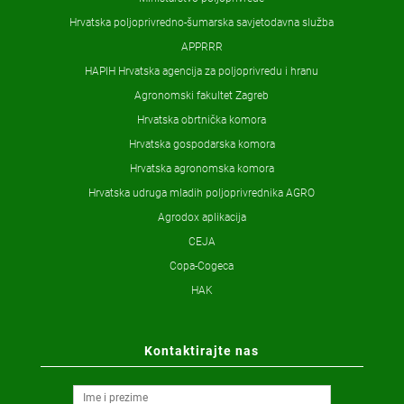
Hrvatska poljoprivredno-šumarska savjetodavna služba
APPRRR
HAPIH Hrvatska agencija za poljoprivredu i hranu
Agronomski fakultet Zagreb
Hrvatska obrtnička komora
Hrvatska gospodarska komora
Hrvatska agronomska komora
Hrvatska udruga mladih poljoprivrednika AGRO
Agrodox aplikacija
CEJA
Copa-Cogeca
HAK
Kontaktirajte nas