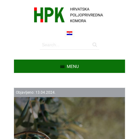
MENU
Objavljeno:
13.
04.
2024.