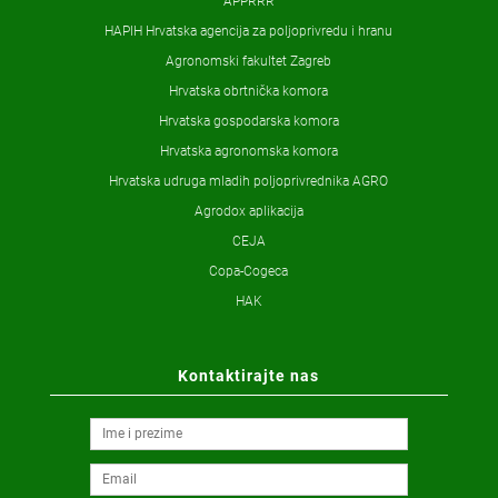
APPRRR
HAPIH Hrvatska agencija za poljoprivredu i hranu
Agronomski fakultet Zagreb
Hrvatska obrtnička komora
Hrvatska gospodarska komora
Hrvatska agronomska komora
Hrvatska udruga mladih poljoprivrednika AGRO
Agrodox aplikacija
CEJA
Copa-Cogeca
HAK
Kontaktirajte nas