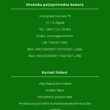
Hrvatska poljoprivredna komora
Ulica grada Vukovara 78
10 116 Zagreb
TEL: +385 (1) 61 09 809
E-MAIL:
komora@komora.hr
OIB: 70354371893
IBAN: HR0723600001102720300 u ZABA
IBAN: HR4123400091110427361 u PBZ
Korisni linkovi
Vlada Republike Hrvatske
Hrvatski Sabor
Ministarstvo poljoprivrede
Hrvatska poljoprivredno-šumarska savjetodavna služba