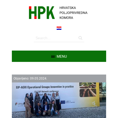
MENU
Objavljeno:
09.
05.
2024.