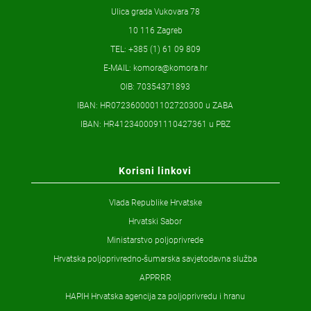
Ulica grada Vukovara 78
10 116 Zagreb
TEL: +385 (1) 61 09 809
E-MAIL:
komora@komora.hr
OIB: 70354371893
IBAN: HR0723600001102720300 u ZABA
IBAN: HR4123400091110427361 u PBZ
Korisni linkovi
Vlada Republike Hrvatske
Hrvatski Sabor
Ministarstvo poljoprivrede
Hrvatska poljoprivredno-šumarska savjetodavna služba
APPRRR
HAPIH Hrvatska agencija za poljoprivredu i hranu