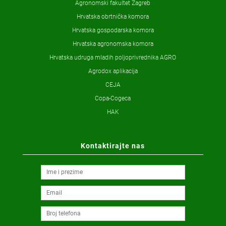
Agronomski fakultet Zagreb
Hrvatska obrtnička komora
Hrvatska gospodarska komora
Hrvatska agronomska komora
Hrvatska udruga mladih poljoprivrednika AGRO
Agrodox aplikacija
CEJA
Copa-Cogeca
HAK
Kontaktirajte nas