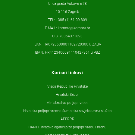
Ulica grada Vukovara 78
10 116 Zagreb
TEL: +385 (1) 61 09 809
E-MAIL:
komora@komora.hr
OIB: 70354371893
IBAN: HR0723600001102720300 u ZABA
IBAN: HR4123400091110427361 u PBZ
Korisni linkovi
Vlada Republike Hrvatske
Hrvatski Sabor
Ministarstvo poljoprivrede
Hrvatska poljoprivredno-šumarska savjetodavna služba
APPRRR
HAPIH Hrvatska agencija za poljoprivredu i hranu