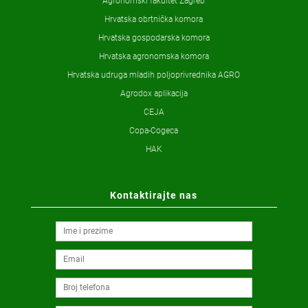
Agronomski fakultet Zagreb
Hrvatska obrtnička komora
Hrvatska gospodarska komora
Hrvatska agronomska komora
Hrvatska udruga mladih poljoprivrednika AGRO
Agrodox aplikacija
CEJA
Copa-Cogeca
HAK
Kontaktirajte nas