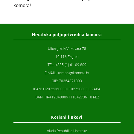
komora!
Hrvatska poljoprivredna komora
Ulica grada Vukovara 78
10 116 Zagreb
TEL: +385 (1) 61 09 809
E-MAIL:
komora@komora.hr
OIB: 70354371893
IBAN: HR0723600001102720300 u ZABA
IBAN: HR4123400091110427361 u PBZ
Korisni linkovi
Vlada Republike Hrvatske