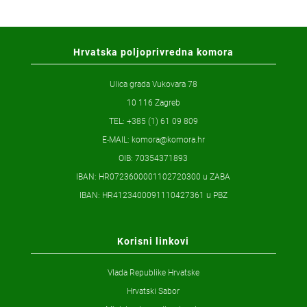
Hrvatska poljoprivredna komora
Ulica grada Vukovara 78
10 116 Zagreb
TEL: +385 (1) 61 09 809
E-MAIL:
komora@komora.hr
OIB: 70354371893
IBAN: HR0723600001102720300 u ZABA
IBAN: HR4123400091110427361 u PBZ
Korisni linkovi
Vlada Republike Hrvatske
Hrvatski Sabor