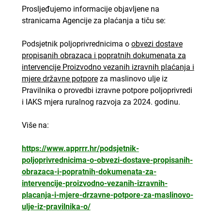
Prosljeđujemo informacije objavljene na
stranicama Agencije za plaćanja a tiču se:
Podsjetnik poljoprivrednicima o
obvezi dostave
propisanih obrazaca i popratnih dokumenata za
intervencije Proizvodno vezanih izravnih plaćanja i
mjere državne potpore
za maslinovo ulje iz
Pravilnika o provedbi izravne potpore poljoprivredi
i IAKS mjera ruralnog razvoja za 2024. godinu.
Više na:
https://www.apprrr.hr/podsjetnik-
poljoprivrednicima-o-obvezi-dostave-propisanih-
obrazaca-i-popratnih-dokumenata-za-
intervencije-proizvodno-vezanih-izravnih-
placanja-i-mjere-drzavne-potpore-za-maslinovo-
ulje-iz-pravilnika-o/