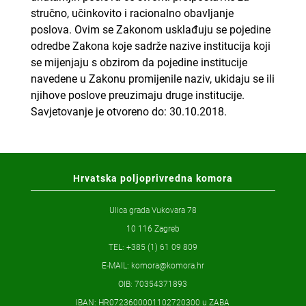
stručno, učinkovito i racionalno obavljanje
poslova. Ovim se Zakonom usklađuju se pojedine
odredbe Zakona koje sadrže nazive institucija koji
se mijenjaju s obzirom da pojedine institucije
navedene u Zakonu promijenile naziv, ukidaju se ili
njihove poslove preuzimaju druge institucije.
Savjetovanje je otvoreno do: 30.10.2018.
Hrvatska poljoprivredna komora
Ulica grada Vukovara 78
10 116 Zagreb
TEL: +385 (1) 61 09 809
E-MAIL:
komora@komora.hr
OIB: 70354371893
IBAN: HR0723600001102720300 u ZABA