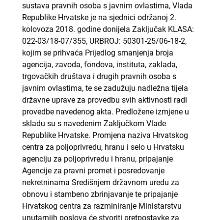
sustava pravnih osoba s javnim ovlastima, Vlada
Republike Hrvatske je na sjednici održanoj 2.
kolovoza 2018. godine donijela Zaključak KLASA:
022-03/18-07/355, URBROJ: 50301-25/06-18-2,
kojim se prihvaća Prijedlog smanjenja broja
agencija, zavoda, fondova, instituta, zaklada,
trgovačkih društava i drugih pravnih osoba s
javnim ovlastima, te se zadužuju nadležna tijela
državne uprave za provedbu svih aktivnosti radi
provedbe navedenog akta. Predložene izmjene u
skladu su s navedenim Zaključkom Vlade
Republike Hrvatske. Promjena naziva Hrvatskog
centra za poljoprivredu, hranu i selo u Hrvatsku
agenciju za poljoprivredu i hranu, pripajanje
Agencije za pravni promet i posredovanje
nekretninama Središnjem državnom uredu za
obnovu i stambeno zbrinjavanje te pripajanje
Hrvatskog centra za razminiranje Ministarstvu
unutarnjih poslova će stvoriti pretpostavke za