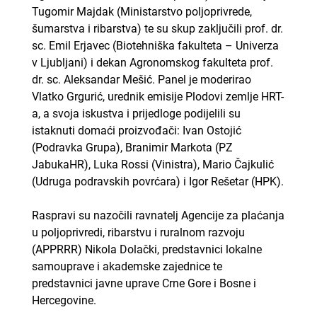
Tugomir Majdak (Ministarstvo poljoprivrede,
šumarstva i ribarstva) te su skup zaključili prof. dr.
sc. Emil Erjavec (Biotehniška fakulteta – Univerza
v Ljubljani) i dekan Agronomskog fakulteta prof.
dr. sc. Aleksandar Mešić. Panel je moderirao
Vlatko Grgurić, urednik emisije Plodovi zemlje HRT-
a, a svoja iskustva i prijedloge podijelili su
istaknuti domaći proizvođači: Ivan Ostojić
(Podravka Grupa), Branimir Markota (PZ
JabukaHR), Luka Rossi (Vinistra), Mario Čajkulić
(Udruga podravskih povrćara) i Igor Rešetar (HPK).
Raspravi su nazočili ravnatelj Agencije za plaćanja
u poljoprivredi, ribarstvu i ruralnom razvoju
(APPRRR) Nikola Dolački, predstavnici lokalne
samouprave i akademske zajednice te
predstavnici javne uprave Crne Gore i Bosne i
Hercegovine.