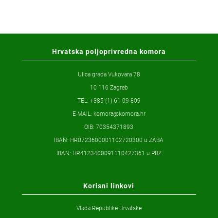
Hrvatska poljoprivredna komora
Ulica grada Vukovara 78
10 116 Zagreb
TEL: +385 (1) 61 09 809
E-MAIL:
komora@komora.hr
OIB: 70354371893
IBAN: HR0723600001102720300 u ZABA
IBAN: HR4123400091110427361 u PBZ
Korisni linkovi
Vlada Republike Hrvatske