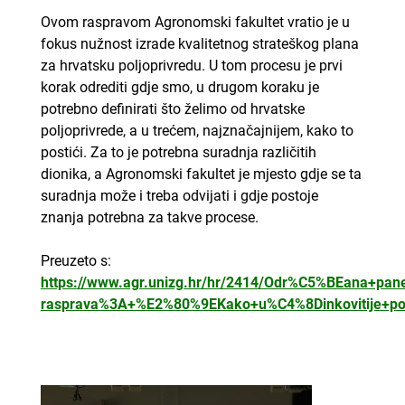
Ovom raspravom Agronomski fakultet vratio je u
fokus nužnost izrade kvalitetnog strateškog plana
za hrvatsku poljoprivredu. U tom procesu je prvi
korak odrediti gdje smo, u drugom koraku je
potrebno definirati što želimo od hrvatske
poljoprivrede, a u trećem, najznačajnijem, kako to
postići. Za to je potrebna suradnja različitih
dionika, a Agronomski fakultet je mjesto gdje se ta
suradnja može i treba odvijati i gdje postoje
znanja potrebna za takve procese.
Preuzeto s:
https://www.agr.unizg.hr/hr/2414/Odr%C5%BEana+pane
rasprava%3A+%E2%80%9EKako+u%C4%8Dinkovitije+pot