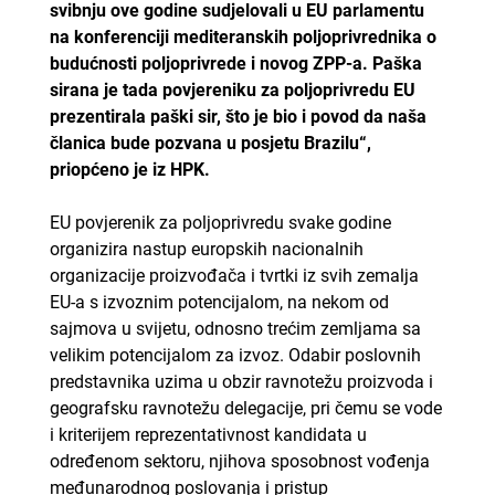
svibnju ove godine sudjelovali u EU parlamentu
na konferenciji mediteranskih poljoprivrednika o
budućnosti poljoprivrede i novog ZPP-a. Paška
sirana je tada povjereniku za poljoprivredu EU
prezentirala paški sir, što je bio i povod da naša
članica bude pozvana u posjetu Brazilu“,
priopćeno je iz HPK.
EU povjerenik za poljoprivredu svake godine
organizira nastup europskih nacionalnih
organizacije proizvođača i tvrtki iz svih zemalja
EU-a s izvoznim potencijalom, na nekom od
sajmova u svijetu, odnosno trećim zemljama sa
velikim potencijalom za izvoz. Odabir poslovnih
predstavnika uzima u obzir ravnotežu proizvoda i
geografsku ravnotežu delegacije, pri čemu se vode
i kriterijem reprezentativnost kandidata u
određenom sektoru, njihova sposobnost vođenja
međunarodnog poslovanja i pristup