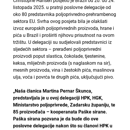
Christophe Hansen posjetio je Brazil od 20. do 24.
listopada 2025. u pratnji poslovne delegacije od
oko 80 predstavnika poljoprivredno-prehrambenog
sektora EU. Svrha ovog posjeta bila je olakšati
izvoz europskih poljoprivrednih proizvoda, hrane i
pića u Brazil i proširiti njihovu prisutnost na ovom
tržištu. U delegaciji su sudjelovali predstavnici iz
sljedećih sektora – prerađeni poljoprivredni
proizvodi poput slastica, čokolade, tjestenine,
keksa, mliječnih proizvoda (s naglaskom na sir),
mesnih proizvoda, vina i žestokih pića, maslinova
ulja, voća i povrća te drugih pića, uključujući pivo.
„Naša članica Martina Pernar Škunca,
predstavljala je u ovoj delegaciji HPK, HGK,
Ministarstvo poljoprivrede, Zadarsku županiju, te
85 proizvođača – kooperanata Paške sirane.
Paška sirana pozvana je da bude dio ove
poslovne delegacije nakon što su članovi HPK u