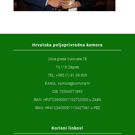
Hrvatska poljoprivredna komora
Ulica grada Vukovara 78
10 116 Zagreb
TEL: +385 (1) 61 09 809
E-MAIL:
komora@komora.hr
OIB: 70354371893
IBAN: HR0723600001102720300 u ZABA
IBAN: HR4123400091110427361 u PBZ
Korisni linkovi