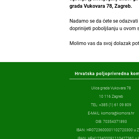
grada Vukovara 78, Zagreb.
Nadamo se da ćete se odazvati 
doprinijeti poboljšanju u ovom 
Molimo vas da svoj dolazak potv
Hrvatska poljoprivredna ko
Ulica grada Vukovara 78
10 116 Zagreb
TEL: +385 (1) 61 09 809
E-MAIL:
komora@komora.hr
OIB: 70354371893
IBAN: HR0723600001102720300 u 
IBAN: HR4123400091110427361 u 