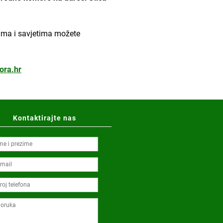
ama i savjetima možete
ora.hr
Kontaktirajte nas