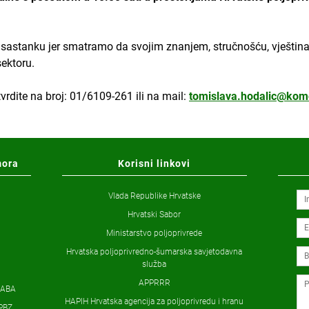
sastanku jer smatramo da svojim znanjem, stručnošću, vještin
sektoru.
rdite na broj: 01/6109-261 ili na mail:
tomislava.hodalic@kom
mora
Korisni linkovi
Vlada Republike Hrvatske
Hrvatski Sabor
Ministarstvo poljoprivrede
Hrvatska poljoprivredno-šumarska savjetodavna
služba
APPRRR
ZABA
HAPIH Hrvatska agencija za poljoprivredu i hranu
PBZ