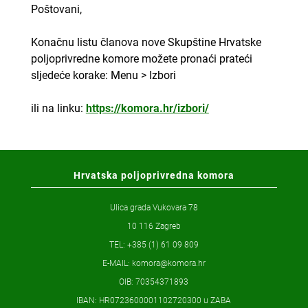
Poštovani,
Konačnu listu članova nove Skupštine Hrvatske
poljoprivredne komore možete pronaći prateći
sljedeće korake: Menu > Izbori
ili na linku:
https://komora.hr/izbori/
Hrvatska poljoprivredna komora
Ulica grada Vukovara 78
10 116 Zagreb
TEL: +385 (1) 61 09 809
E-MAIL:
komora@komora.hr
OIB: 70354371893
IBAN: HR0723600001102720300 u ZABA