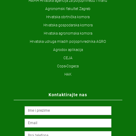
HAPIH Hrvatska agencija za poljoprivredu i hranu
Agronomski fakultet Zagreb
Hrvatska obrtnička komora
Hrvatska gospodarska komora
Hrvatska agronomska komora
Hrvatska udruga mladih poljoprivrednika AGRO
Agrodox aplikacija
CEJA
Copa-Cogeca
HAK
Kontaktirajte nas