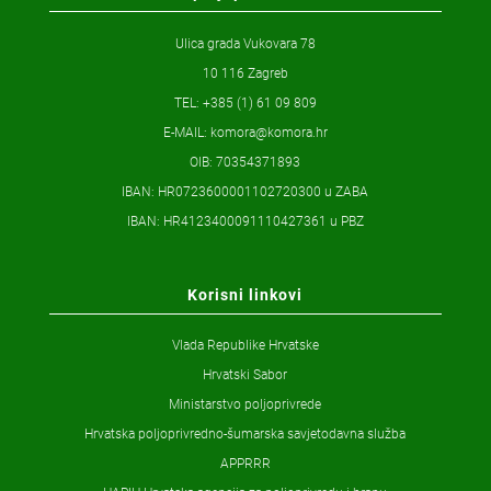
Ulica grada Vukovara 78
10 116 Zagreb
TEL: +385 (1) 61 09 809
E-MAIL:
komora@komora.hr
OIB: 70354371893
IBAN: HR0723600001102720300 u ZABA
IBAN: HR4123400091110427361 u PBZ
Korisni linkovi
Vlada Republike Hrvatske
Hrvatski Sabor
Ministarstvo poljoprivrede
Hrvatska poljoprivredno-šumarska savjetodavna služba
APPRRR