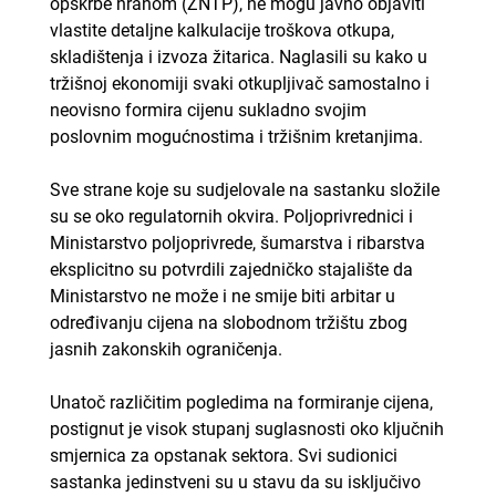
opskrbe hranom (ZNTP), ne mogu javno objaviti
vlastite detaljne kalkulacije troškova otkupa,
skladištenja i izvoza žitarica. Naglasili su kako u
tržišnoj ekonomiji svaki otkupljivač samostalno i
neovisno formira cijenu sukladno svojim
poslovnim mogućnostima i tržišnim kretanjima.
Sve strane koje su sudjelovale na sastanku složile
su se oko regulatornih okvira. Poljoprivrednici i
Ministarstvo poljoprivrede, šumarstva i ribarstva
eksplicitno su potvrdili zajedničko stajalište da
Ministarstvo ne može i ne smije biti arbitar u
određivanju cijena na slobodnom tržištu zbog
jasnih zakonskih ograničenja.
Unatoč različitim pogledima na formiranje cijena,
postignut je visok stupanj suglasnosti oko ključnih
smjernica za opstanak sektora. Svi sudionici
sastanka jedinstveni su u stavu da su isključivo