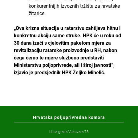
konkurentnijih izvoznih tržišta za hrvatske
žitarice.
„Ova krizna situacija u ratarstvu zahtijeva hitnu i
konkretnu akciju same struke. HPK će u roku od
30 dana izaći s cjelovitim paketom mjera za
revitalizaciju ratarske proizvodnje u RH, nakon
čega ćemo te mjere službeno predstaviti
Ministarstvu poljoprivrede, ali i široj javnosti“,
izjavio je predsjednik HPK Željko Mihelić.
Hrvatska poljoprivredna komora
Ulica grada Vukovara 78