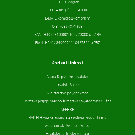
10 116 Zagreb
TEL: +385 (1) 61 09 809
E-MAIL:
komora@komora.hr
OIB: 70354371893
IBAN: HR0723600001102720300 u ZABA
IBAN: HR4123400091110427361 u PBZ
Korisni linkovi
Vlada Republike Hrvatske
Hrvatski Sabor
Ministarstvo poljoprivrede
Hrvatska poljoprivredno-šumarska savjetodavna služba
APPRRR
HAPIH Hrvatska agencija za poljoprivredu i hranu
Agronomski fakultet Zagreb
Hrvatska obrtnička komora