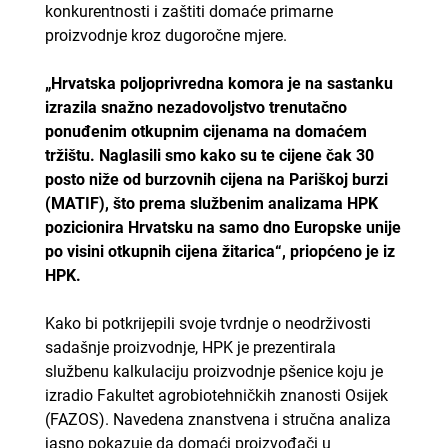
konkurentnosti i zaštiti domaće primarne
proizvodnje kroz dugoročne mjere.
„Hrvatska poljoprivredna komora je na sastanku
izrazila snažno nezadovoljstvo trenutačno
ponuđenim otkupnim cijenama na domaćem
tržištu. Naglasili smo kako su te cijene čak 30
posto niže od burzovnih cijena na Pariškoj burzi
(MATIF), što prema službenim analizama HPK
pozicionira Hrvatsku na samo dno Europske unije
po visini otkupnih cijena žitarica“, priopćeno je iz
HPK.
Kako bi potkrijepili svoje tvrdnje o neodrživosti
sadašnje proizvodnje, HPK je prezentirala
službenu kalkulaciju proizvodnje pšenice koju je
izradio Fakultet agrobiotehničkih znanosti Osijek
(FAZOS). Navedena znanstvena i stručna analiza
jasno pokazuje da domaći proizvođači u