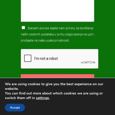
Slanjem poruke dajete nam privolu za korištenje
Vaših osobnih podataka u svrhu odgovaranja na upit i
pristajete na naše
uvjete privatnosti
.
POŠALJI
We are using cookies to give you the best experience on our
website.
You can find out more about which cookies we are using or
switch them off in
settings
.
Accept
HPK © 2026
Hosting i izrada:
ORBIS.HR