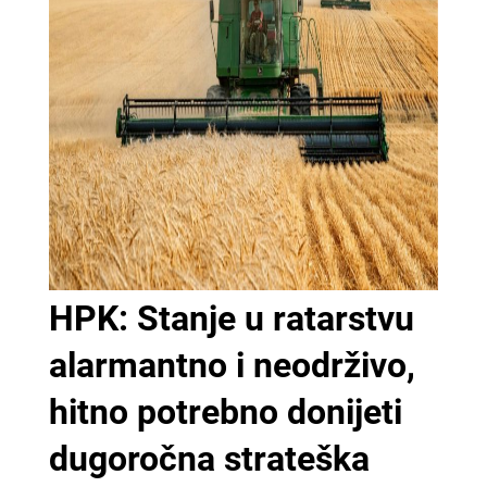
HPK: Stanje u ratarstvu
alarmantno i neodrživo,
hitno potrebno donijeti
dugoročna strateška