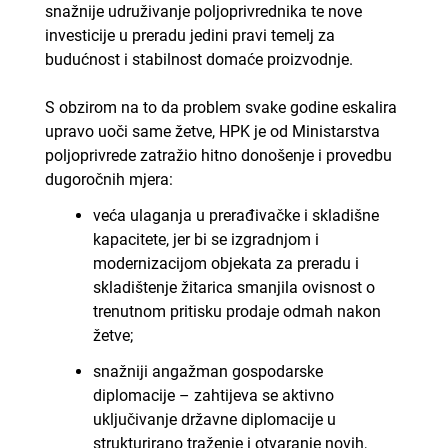
snažnije udruživanje poljoprivrednika te nove
investicije u preradu jedini pravi temelj za
budućnost i stabilnost domaće proizvodnje.
S obzirom na to da problem svake godine eskalira
upravo uoči same žetve, HPK je od Ministarstva
poljoprivrede zatražio hitno donošenje i provedbu
dugoročnih mjera:
veća ulaganja u prerađivačke i skladišne
kapacitete, jer bi se izgradnjom i
modernizacijom objekata za preradu i
skladištenje žitarica smanjila ovisnost o
trenutnom pritisku prodaje odmah nakon
žetve;
snažniji angažman gospodarske
diplomacije – zahtijeva se aktivno
uključivanje državne diplomacije u
strukturirano traženje i otvaranje novih,