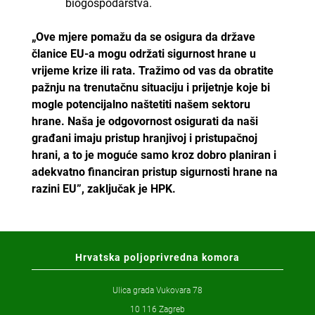
biogospodarstva.
„Ove mjere pomažu da se osigura da države
članice EU-a mogu održati sigurnost hrane u
vrijeme krize ili rata. Tražimo od vas da obratite
pažnju na trenutačnu situaciju i prijetnje koje bi
mogle potencijalno naštetiti našem sektoru
hrane. Naša je odgovornost osigurati da naši
građani imaju pristup hranjivoj i pristupačnoj
hrani, a to je moguće samo kroz dobro planiran i
adekvatno financiran pristup sigurnosti hrane na
razini EU”, zaključak je HPK.
Hrvatska poljoprivredna komora
Ulica grada Vukovara 78
10 116 Zagreb