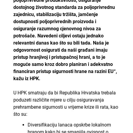
poljoprivredne produktivnosti, osiguranje
dostojnog životnog standarda za poljoprivrednu
zajednicu, stabilizaciju tržišta, jamčenje
dostupnosti poljoprivrednih proizvoda i
osiguranje razumnog cjenovnog nivoa za
potrošače. Navedeni ciljevi ostaju jednako
relevantni danas kao što su bili tada. Naša je
odgovornost osigurati da naši građani imaju
pristup hranjivoj i pristupačnoj hrani, a to je
moguće samo kroz dobro planiran i adekvatno
financiran pristup sigurnosti hrane na razini EU“,
kažu iz HPK.
U HPK smatraju da bi Republika Hrvatska trebala
poduzeti različite mjere u cilju osiguravanja
prehrambene sigurnosti u vrijeme krize ili rata, kao
što su:
Diversifikaciju lanaca opskrbe lokalnom
hranom kako bi se smanjila ovisnost o