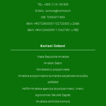
TEL: +385 (1) 61 09 809
E-MAIL:
komora@komora.hr
OIB: 70354371893
IBAN: HR0723600001102720300 u ZABA
IBAN: HR4123400091110427361 u PBZ
Korisni linkovi
Vlada Republike Hrvatske
Hrvatski Sabor
Ministarstvo poljoprivrede
Hrvatska poljoprivredno-šumarska savjetodavna služba
APPRRR
HAPIH Hrvatska agencija za poljoprivredu i hranu
Agronomski fakultet Zagreb
Hrvatska obrtnička komora