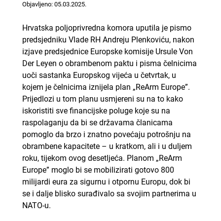
Objavljeno: 05.03.2025.
Hrvatska poljoprivredna komora uputila je pismo
predsjedniku Vlade RH Andreju Plenkoviću, nakon
izjave predsjednice Europske komisije Ursule Von
Der Leyen o obrambenom paktu i pisma čelnicima
uoči sastanka Europskog vijeća u četvrtak, u
kojem je čelnicima iznijela plan „ReArm Europe”.
Prijedlozi u tom planu usmjereni su na to kako
iskoristiti sve financijske poluge koje su na
raspolaganju da bi se državama članicama
pomoglo da brzo i znatno povećaju potrošnju na
obrambene kapacitete – u kratkom, ali i u duljem
roku, tijekom ovog desetljeća. Planom „ReArm
Europe” moglo bi se mobilizirati gotovo 800
milijardi eura za sigurnu i otpornu Europu, dok bi
se i dalje blisko surađivalo sa svojim partnerima u
NATO-u.