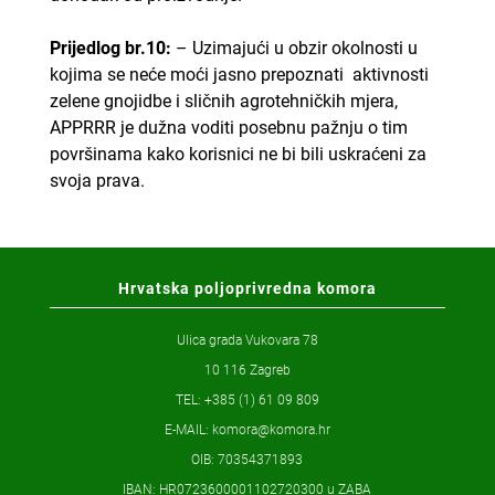
Prijedlog br.10:
– Uzimajući u obzir okolnosti u
kojima se neće moći jasno prepoznati aktivnosti
zelene gnojidbe i sličnih agrotehničkih mjera,
APPRRR je dužna voditi posebnu pažnju o tim
površinama kako korisnici ne bi bili uskraćeni za
svoja prava.
Hrvatska poljoprivredna komora
Ulica grada Vukovara 78
10 116 Zagreb
TEL: +385 (1) 61 09 809
E-MAIL:
komora@komora.hr
OIB: 70354371893
IBAN: HR0723600001102720300 u ZABA