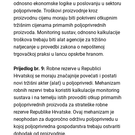
odnosno ekonomske logike u poslovanju u sektoru
poljoprivrede. Troškovi proizvodnje kroz
proizvodnu cijenu moraju biti pokriveni otkupnim
tržišnim cijenama primarnih poljoprivrednih
proizvoda. Monitoring sustav, odnosno kalkulacije
troškova trebaju biti alat agencije za tržišno
natjecanje u provedbi zakona o nepoštenoj
trgovačkoj praksi u lancu opskrbe hranom.
Prijedlog br. 9:
Robne rezerve u Republici
Hrvatskoj se moraju značajnije povećati i postati
novi tržišni akter (alat) u poljoprivredi. Mehanizam
robnih rezervi treba koristiti kalkulacije monitoring
sustava i na temelju istih provoditi otkup primarnih
poljoprivrednih proizvoda za strateške robne
rezerve Republike Hrvatske. Ovaj mehanizam je
neophodan za dugoročno održivu poljoprivredu u
kojoj poljoprivredna gospodarstva trebaju ostvariti
dohodak od proizvodnje.