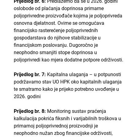
Prijedlog br. 6:
Predlažemo da se u 2026. godini
oslobode od plaćanja doprinosa primarne
poljoprivredne proizvođače kojima je poljoprivreda
osnovna djelatnost. Ovime se omogućava
financijsko rasterećenje poljoprivrednih
gospodarstava do njihove stabilizacije u
financijskom poslovanju. Dugoročno je
neophodno smanjiti stope doprinosa u
poljoprivredi kao mjera dodatne potpore održivosti.
Prijedlog br. 7:
Kapitalna ulaganja – u potpunosti
podržavamo stav UO HPK oko kapitalnih ulaganja
te smatramo kako je prijeko potrebno uvođenje u
2026. godini
Prijedlog br. 8:
Monitoring sustav praćenja
kalkulacija pokrića fiksnih i varijabilnih troškova u
primarnoj poljoprivrednoj proizvodnji je
neophodno nužan zbog financijske održivosti,