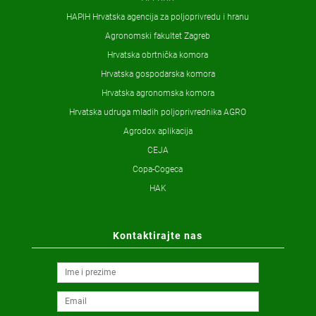
HAPIH Hrvatska agencija za poljoprivredu i hranu
Agronomski fakultet Zagreb
Hrvatska obrtnička komora
Hrvatska gospodarska komora
Hrvatska agronomska komora
Hrvatska udruga mladih poljoprivrednika AGRO
Agrodox aplikacija
CEJA
Copa-Cogeca
HAK
Kontaktirajte nas