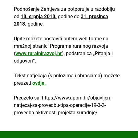
Podnošenje Zahtjeva za potporu je u razdoblju
od
18. srpnja 2018.
godine do
31. prosinca
2018.
godine.
Upite možete postaviti putem web forme na
mrežnoj stranici Programa ruralnog razvoja
(
www.ruralnirazvoj.hr
), podstranica „Pitanja i
odgovori“.
Tekst natječaja (s prilozima i obrascima) možete
preuzeti
ovdje
.
Preuzeto sa: https://www.apprrr.hr/objavljen-
natjecaj-za-provedbu-tipa-operacije-19-3-2-
provedba-aktivnosti-projekta-suradnje/