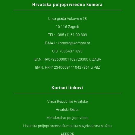
Hrvatska poljoprivredna komora
Ulica grada Vukovara 78
10 116 Zagreb
TEL: +385 (1) 61 09 809
E-MAIL:
komora@komora.hr
OIB: 70354371893
IBAN: HR0723600001102720300 u ZABA
IBAN: HR4123400091110427361 u PBZ
Korisni linkovi
Vlada Republike Hrvatske
Hrvatski Sabor
Ministarstvo poljoprivrede
Hrvatska poljoprivredno-šumarska savjetodavna služba
APPRRR