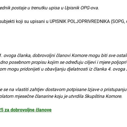
ednik postaje u trenutku upisa u Upisnik OPG-ova.
i subjekti koji su upisani u UPISNIK POLJOPRIVREDNIKA (SOPG, do
. ovoga članka, dobrovoljni članovi Komore mogu biti sve ostale
dno posebnom propisu kojim se određuju ciljevi i mjere poljopriv
dom mogu pridonijeti u obavljanju djelatnosti iz članka 4. ovo
 se na vlastiti zahtjev dostavom potpisane Izjave o pristupanj
uplatom mjesečne članarine koju je utvrdila Skupština Komore.
5 za dobrovoljne članove