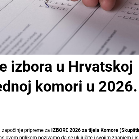
e izbora u Hrvatskoj
ednoj komori u 2026.
 započinje pripreme za
IZBORE 2026 za tijela Komore (Skupštin
as ovom prilikom pozivamo da se uključite i svojim znanjem i i