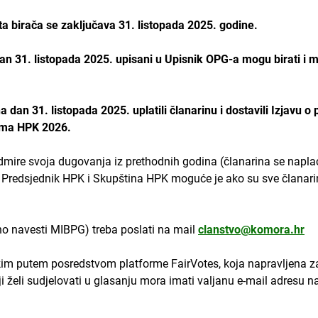
sta birača se zaključava 31. listopada 2025. godine.
 dan 31. listopada 2025. upisani u Upisnik OPG-a mogu birati i 
a dan 31. listopada 2025. uplatili članarinu i dostavili Izjavu o 
rima HPK 2026.
ire svoja dugovanja iz prethodnih godina (članarina se naplać
– Predsjednik HPK i Skupština HPK moguće je ako su sve članari
no navesti MIBPG) treba poslati na mail
clanstvo@komora.hr
ičkim putem posredstvom platforme FairVotes, koja napravljena 
 želi sudjelovati u glasanju mora imati valjanu e-mail adresu na k