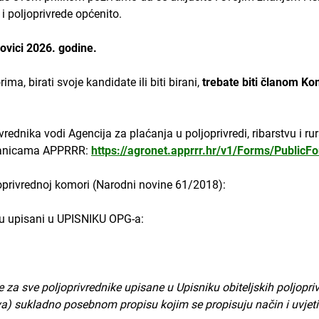
i poljoprivrede općenito.
lovici 2026. godine.
ima, birati svoje kandidate ili biti birani,
trebate biti članom Ko
vrednika vodi Agencija za plaćanja u poljoprivredi, ribarstvu i r
tranicama APPRRR:
https://agronet.apprrr.hr/v1/Forms/PublicF
privrednoj komori (Narodni novine 61/2018):
su upisani u UPISNIKU OPG-a:
 za sve poljoprivrednike upisane u Upisniku obiteljskih poljopr
a) sukladno posebnom propisu kojim se propisuju način i uvjeti