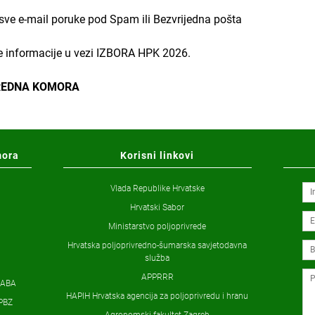
sve e-mail poruke pod Spam ili Bezvrijedna pošta
ve informacije u vezi IZBORA HPK 2026.
REDNA KOMORA
mora
Korisni linkovi
Vlada Republike Hrvatske
Hrvatski Sabor
Ministarstvo poljoprivrede
Hrvatska poljoprivredno-šumarska savjetodavna
služba
APPRRR
ZABA
HAPIH Hrvatska agencija za poljoprivredu i hranu
PBZ
Agronomski fakultet Zagreb