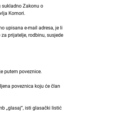
eg sukladno Zakonu o
vlja Komori.
o upisana e-mail adresa, je li
 prijatelje, rodbinu, susjede
nje putem poveznice.
avljena poveznica koju će član
„glasaj“, isti glasački listić