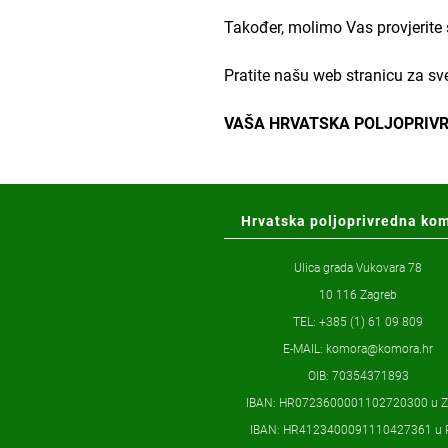
Također, molimo Vas provjerite 
Pratite našu web stranicu za s
VAŠA HRVATSKA POLJOPRIV
Hrvatska poljoprivredna ko
Ulica grada Vukovara 78
10 116 Zagreb
TEL: +385 (1) 61 09 809
E-MAIL:
komora@komora.hr
OIB: 70354371893
IBAN: HR0723600001102720300 u 
IBAN: HR4123400091110427361 u 