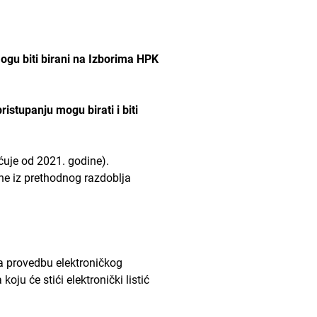
mogu biti birani na Izborima HPK
pristupanju mogu birati i biti
uje od 2021. godine).
ne iz prethodnog razdoblja
za provedbu elektroničkog
oju će stići elektronički listić