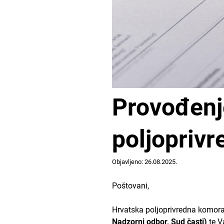
Provođenj
poljoprivr
Objavljeno: 26.08.2025.
Poštovani,
Hrvatska poljoprivredna komora
Nadzorni odbor, Sud časti)
te V