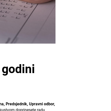
 godini
a, Predsjednik, Upravni odbor,
skustvom doprinesete radu