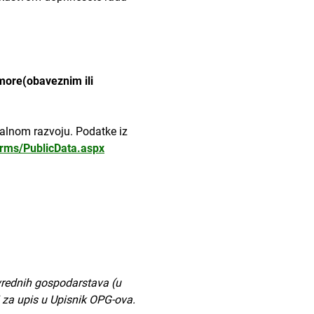
more(obaveznim ili
uralnom razvoju. Podatke iz
orms/PublicData.aspx
ivrednih gospodarstava (u
 za upis u Upisnik OPG-ova.