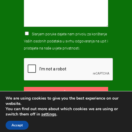
Slanjem poruke dajete nam privolu za korištenje
Vaših osobnih podataka u svrhu odgovaranja na upit i
pristajete na naše
uvjete privatnosti
.
POŠALJI
We are using cookies to give you the best experience on our
website.
You can find out more about which cookies we are using or
switch them off in
settings
.
Accept
HPK © 2026
Hosting i izrada:
ORBIS.HR