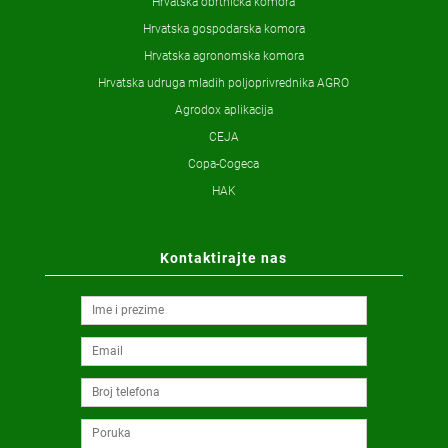
Hrvatska obrtnička komora
Hrvatska gospodarska komora
Hrvatska agronomska komora
Hrvatska udruga mladih poljoprivrednika AGRO
Agrodox aplikacija
CEJA
Copa-Cogeca
HAK
Kontaktirajte nas