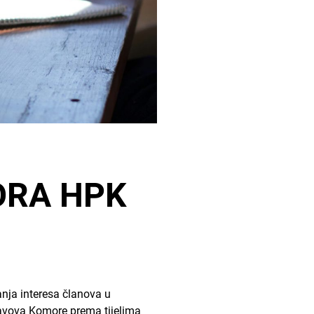
ORA HPK
anja interesa članova u
stavova Komore prema tijelima