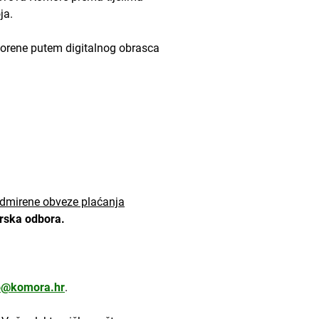
ja.
tvorene putem digitalnog obrasca
dmirene obveze plaćanja
orska odbora.
o@komora.hr
.