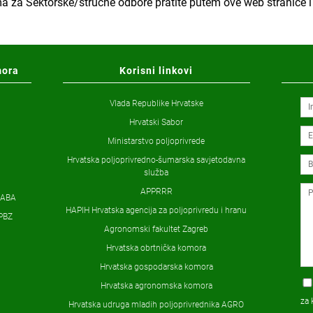
ma za Sektorske/stručne odbore pratite putem ove web stranice i
mora
Korisni linkovi
Vlada Republike Hrvatske
Hrvatski Sabor
Ministarstvo poljoprivrede
Hrvatska poljoprivredno-šumarska savjetodavna
služba
APPRRR
ZABA
HAPIH Hrvatska agencija za poljoprivredu i hranu
PBZ
Agronomski fakultet Zagreb
Hrvatska obrtnička komora
Hrvatska gospodarska komora
Hrvatska agronomska komora
za 
Hrvatska udruga mladih poljoprivrednika AGRO