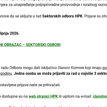
jera za unapređenje poljoprivredne proizvodnje i ruralnog razvo
anove da se uključe u rad
Sektorskih odbora HPK
. Prijave su o
lipnja 2026.
NI OBRAZAC – SEKTORSKI ODBORI
u radu Odbora mogu dati isključivo članovi Komore koji imaju
po
 godinu
.
J
edna osoba se može prijaviti za rad u najviše 3 sekt
tavljene prijave neće se prihvaćati.
ne dostupne su na
web stranici HPK
ili upitom na e-mail:
clanstv