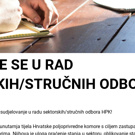
E SE U RAD
KIH/STRUČNIH ODB
 sudjelovanje u radu sektorskih/stručnih odbora HPK!
unutarnja tijela Hrvatske poljoprivredne komore s ciljem zastup
rima. Njihova je uloga praćenje stanja u sektoru, oblikovanje 