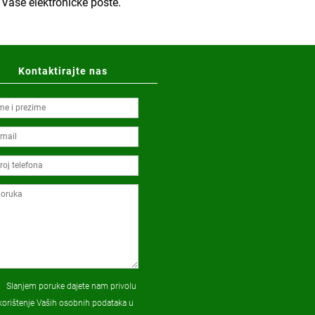
 Vaše elektroničke pošte.
Kontaktirajte nas
Slanjem poruke dajete nam privolu
korištenje Vaših osobnih podataka u