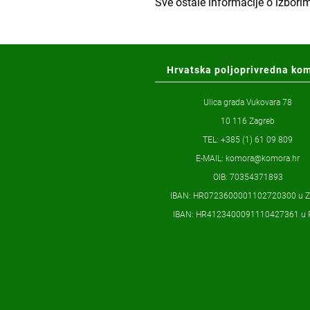
Sve ostale informacije o izbori
Hrvatska poljoprivredna ko
Ulica grada Vukovara 78
10 116 Zagreb
TEL: +385 (1) 61 09 809
E-MAIL:
komora@komora.hr
OIB: 70354371893
IBAN: HR0723600001102720300 u 
IBAN: HR4123400091110427361 u 