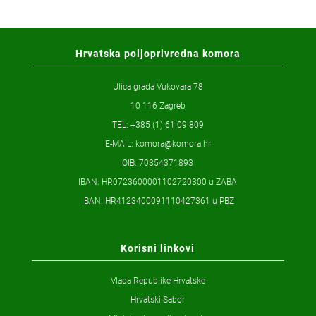
Hrvatska poljoprivredna komora
Ulica grada Vukovara 78
10 116 Zagreb
TEL: +385 (1) 61 09 809
E-MAIL:
komora@komora.hr
OIB: 70354371893
IBAN: HR0723600001102720300 u ZABA
IBAN: HR4123400091110427361 u PBZ
Korisni linkovi
Vlada Republike Hrvatske
Hrvatski Sabor