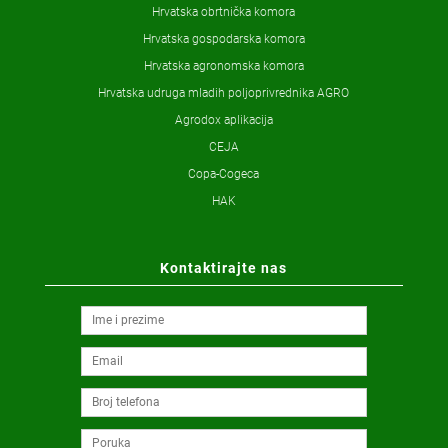
Hrvatska obrtnička komora
Hrvatska gospodarska komora
Hrvatska agronomska komora
Hrvatska udruga mladih poljoprivrednika AGRO
Agrodox aplikacija
CEJA
Copa-Cogeca
HAK
Kontaktirajte nas