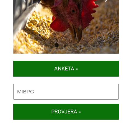
1
2
3
4
5
ANKETA »
PROVJERA »