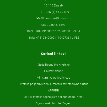
10 116 Zagreb
TEL: +385 (1) 61 09 809
E-MAIL:
komora@komora.hr
OIB: 70354371893
IBAN: HR0723600001102720300 u ZABA
IBAN: HR4123400091110427361 u PBZ
Korisni linkovi
Vlada Republike Hrvatske
Hrvatski Sabor
Ministarstvo poljoprivrede
Hrvatska poljoprivredno-šumarska savjetodavna služba
APPRRR
HAPIH Hrvatska agencija za poljoprivredu i hranu
Agronomski fakultet Zagreb